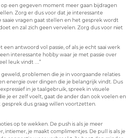
 ze op een gegeven moment meer gaan bijdragen
ellen. Zorg er dus voor dat je interessante
e saaie vragen gaat stellen en het gesprek wordt
lf doet en zal zich geen vervelen. Zorg dus voor niet
een antwoord vol passie, of als je echt saai werk
 een interessante hobby waar je met passie over
eel leuk vindt ….”
k, geweld, problemen die je in voorgaande relaties
 en energie over dingen die je belangrijk vindt. Dus
 expressief in je taalgebruik, spreek in visuele
e je er zelf voelt, gaat de ander dan ook voelen en
et gesprek dus graag willen voortzetten.
ties op te wekken. De push is als je meer
intiemer, je maakt complimentjes. De pull is als je