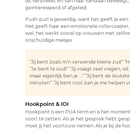
dit verbreekt en van haar vandaan beweegt,
geïnteresseerd of afgeleid.
Push-pull is geweldig, want het geeft je een
Het geeft haar een emotionele rollercoaster
wel, het werkt vooral op vrouwen met zelfve
onschuldige meisjes.
“Jij bent zoals m’n verwende kleine zus!” “
“Je bent te oud!” “Jij vraagt veel vragen, wil
maar eigenlijk ben je …” “Jij bent de leukst
minuten” “Jij bent cool, kan je me helpen 
Hookpoint & IOI
Hookpoint is een PUA term en is het moment 
voort te zetten. Als je het gesprek hebt geo
moet jij het voortouw nemen. Als je bij de h