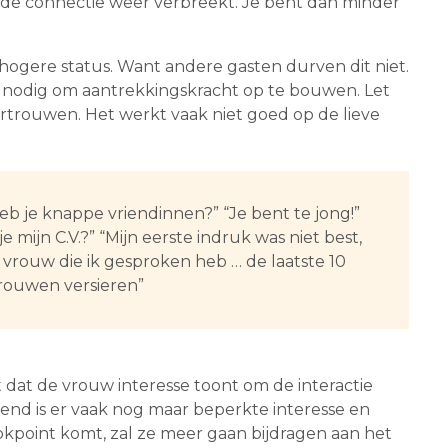
 de connectie weer verbreekt. Je bent dan minder
 hogere status. Want andere gasten durven dit niet.
, nodig om aantrekkingskracht op te bouwen. Let
rtrouwen. Het werkt vaak niet goed op de lieve
Heb je knappe vriendinnen?” “Je bent te jong!”
 je mijn C.V.?” “Mijn eerste indruk was niet best,
e vrouw die ik gesproken heb … de laatste 10
vrouwen versieren”
dat de vrouw interesse toont om de interactie
pend is er vaak nog maar beperkte interesse en
ookpoint komt, zal ze meer gaan bijdragen aan het