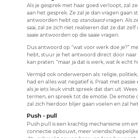
Als je gesprek met haar goed verloopt, zal
aan het gesprek. Ze zal je dan vragen gaan st
antwoorden hebt op
standaard
vragen. Als z
saai, zal ze zich niet realiseren dat ze dat ze
saaie antwoorden op die saaie vragen.
Dus antwoord op “wat voor werk doe je?” met 
hebt, stuur je het antwoord direct door naar
kan praten. “maar ja dat is werk, wat ik echt h
Vermijd ook onderwerpen als: religie, politie
had en alles wat negatief is. Praat met passie
als je iets leuk vindt spreek dat dan uit. Wees
termen, en spreek tot de emotie. De emotie di
zal zich hierdoor blijer gaan voelen en zal h
Push - pull
Push pull is een krachtig mechanisme om emo
connectie opbouwt, meer vriendschappelijker, 