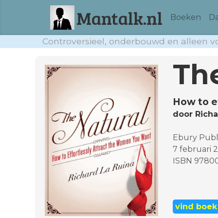
Mantalk.nl
Boeken
Da
Controversieel, onderbouwd en alleen 
Th
How to e
door Richa
Ebury Publ
7 februari 
ISBN 9780
vind boek