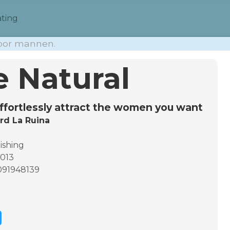
ting
voor mannen.
e Natural
ffortlessly attract the women you want
rd La Ruina
ishing
2013
091948139